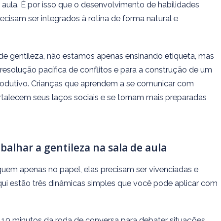
aula. É por isso que o desenvolvimento de habilidades
cisam ser integrados à rotina de forma natural e
e gentileza, não estamos apenas ensinando etiqueta, mas
resolução pacífica de conflitos e para a construção de um
rodutivo. Crianças que aprendem a se comunicar com
rtalecem seus laços sociais e se tornam mais preparadas
abalhar a gentileza na sala de aula
iquem apenas no papel, elas precisam ser vivenciadas e
Aqui estão três dinâmicas simples que você pode aplicar com
10 minutos da roda de conversa para debater situações