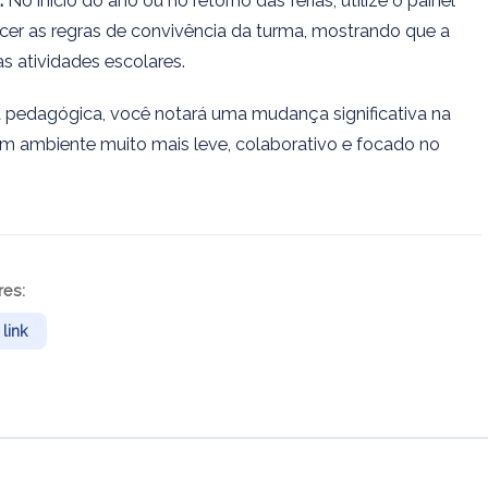
:
No início do ano ou no retorno das férias, utilize o painel
cer as regras de convivência da turma, mostrando que a
as atividades escolares.
na pedagógica, você notará uma mudança significativa na
m ambiente muito mais leve, colaborativo e focado no
res:
link