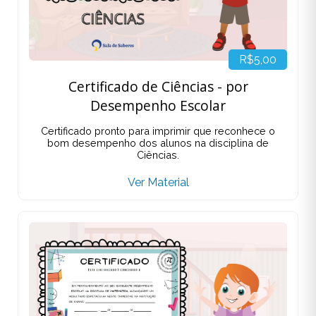
R$5,00
Certificado de Ciências - por
Desempenho Escolar
Certificado pronto para imprimir que reconhece o
bom desempenho dos alunos na disciplina de
Ciências.
Ver Material