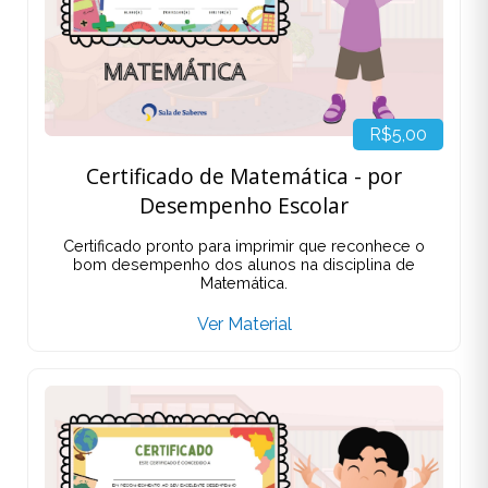
R$5,00
Certificado de Matemática - por
Desempenho Escolar
Certificado pronto para imprimir que reconhece o
bom desempenho dos alunos na disciplina de
Matemática.
Ver Material