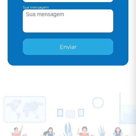
Sua mensagem
Enviar