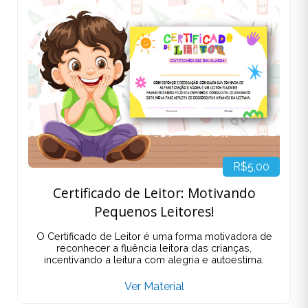
R$5,00
Certificado de Leitor: Motivando
Pequenos Leitores!
O Certificado de Leitor é uma forma motivadora de
reconhecer a fluência leitora das crianças,
incentivando a leitura com alegria e autoestima.
Ver Material