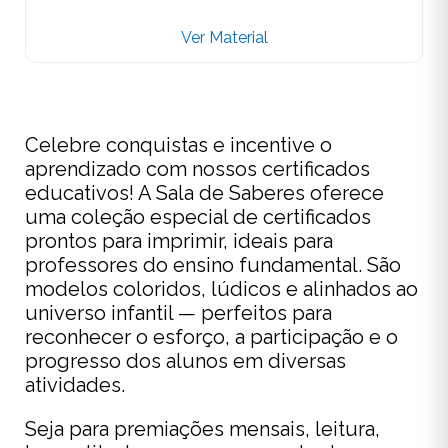
Ver Material
Celebre conquistas e incentive o
aprendizado com nossos certificados
educativos! A Sala de Saberes oferece
uma coleção especial de certificados
prontos para imprimir, ideais para
professores do ensino fundamental. São
modelos coloridos, lúdicos e alinhados ao
universo infantil — perfeitos para
reconhecer o esforço, a participação e o
progresso dos alunos em diversas
atividades.
Seja para premiações mensais, leitura,