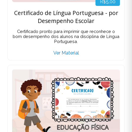
R$5,00
Certificado de Língua Portuguesa - por
Desempenho Escolar
Certificado pronto para imprimir que reconhece o
bom desempenho dos alunos na disciplina de Língua
Portuguesa.
Ver Material