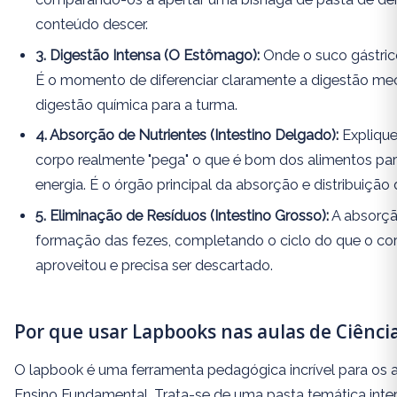
conteúdo descer.
3. Digestão Intensa (O Estômago):
Onde o suco gástric
É o momento de diferenciar claramente a digestão me
digestão química para a turma.
4. Absorção de Nutrientes (Intestino Delgado):
Explique
corpo realmente "pega" o que é bom dos alimentos par
energia. É o órgão principal da absorção e distribuição 
5. Eliminação de Resíduos (Intestino Grosso):
A absorçã
formação das fezes, completando o ciclo do que o co
aproveitou e precisa ser descartado.
Por que usar Lapbooks nas aulas de Ciênci
O lapbook é uma ferramenta pedagógica incrível para os an
Ensino Fundamental. Trata-se de uma pasta temática inter