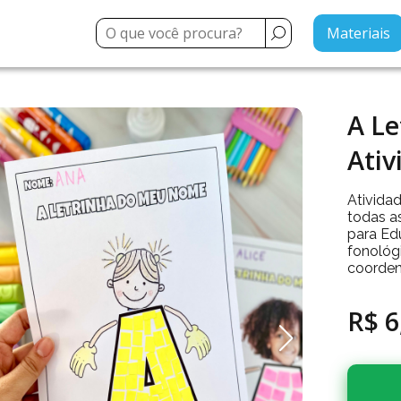
Materiais
A L
Ativ
Ativida
todas as
para Edu
fonológ
coorden
R$ 6