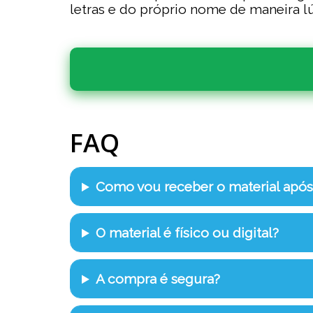
letras e do próprio nome de maneira l
FAQ
Como vou receber o material apó
O material é físico ou digital?
A compra é segura?