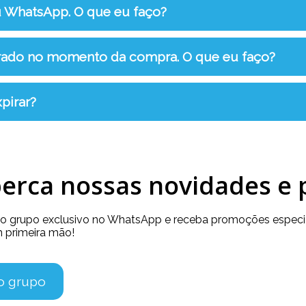
u WhatsApp. O que eu faço?
rrado no momento da compra. O que eu faço?
pirar?
erca nossas novidades e
so grupo exclusivo no WhatsApp e receba promoções especia
 primeira mão!
no grupo