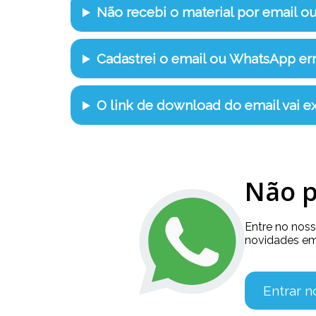
Não recebi o material por email o
Cadastrei o email ou WhatsApp e
O link de download do email vai ex
Não p
Entre no nos
novidades em
Entrar 