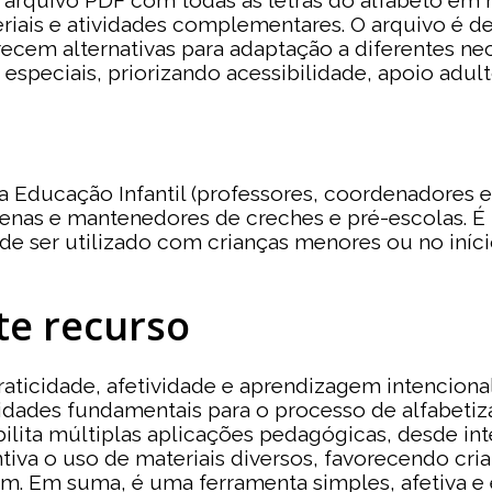
 arquivo PDF com todas as letras do alfabeto em
riais e atividades complementares. O arquivo é de
recem alternativas para adaptação a diferentes ne
speciais, priorizando acessibilidade, apoio adult
da Educação Infantil (professores, coordenadores e
nas e mantenedores de creches e pré-escolas. É
de ser utilizado com crianças menores ou no iní
te recurso
aticidade, afetividade e aprendizagem intencional: é
idades fundamentais para o processo de alfabeti
ita múltiplas aplicações pedagógicas, desde inte
ntiva o uso de materiais diversos, favorecendo cri
m. Em suma, é uma ferramenta simples, afetiva e e