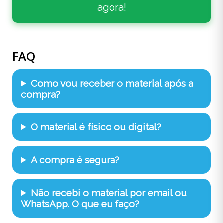
agora!
FAQ
Como vou receber o material após a
compra?
O material é físico ou digital?
A compra é segura?
Não recebi o material por email ou
WhatsApp. O que eu faço?