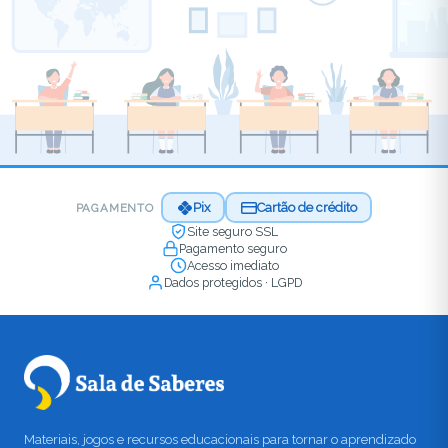
Pix
Cartão de crédito
PAGAMENTO
Site seguro SSL
Pagamento seguro
Acesso imediato
Dados protegidos · LGPD
Materiais, jogos e recursos educacionais para tornar o aprendizado