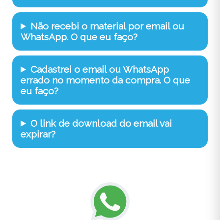
Não recebi o material por email ou
WhatsApp. O que eu faço?
Cadastrei o email ou WhatsApp
errado no momento da compra. O que
eu faço?
O link de download do email vai
expirar?