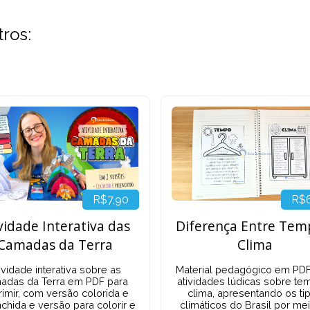
tros:
R$
R$7,90
Diferença Entre Tem
vidade Interativa das
Clima
Camadas da Terra
Material pedagógico em PD
ividade interativa sobre as
atividades lúdicas sobre te
adas da Terra em PDF para
clima, apresentando os ti
rimir, com versão colorida e
climáticos do Brasil por me
chida e versão para colorir e