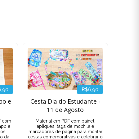
6,90
R$6,90
po e
Cesta Dia do Estudante -
11 de Agosto
F com
Material em PDF com painel,
mpo e
apliques, tags de mochila e
pos
marcadores de página para montar
io da
cestas comemorativas e celebrar o