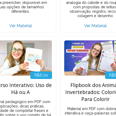
analogia do cabide e do rou
a preencher, disponível em
com propostas de leitur
uas opções de tamanhos
observação, registro, reco
diferentes.
colagem e desenho.
Ver Material
Ver Material
R$6,00
R$
rso Interativo: Uso de
Flipbook dos Anima
Há ou A
Invertebrados: Color
Para Colorir
rial pedagógico em PDF com
plicações, dicas práticas,
Material em PDF com dobra
idade de completar frases e
interativa e caça-palavras so
ito sobre o uso correto de há