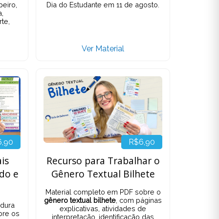
peiro,
Dia do Estudante em 11 de agosto.
a,
rte,
Ver Material
6,90
R$6,90
is
Recurso para Trabalhar o
ido e
Gênero Textual Bilhete
Material completo em PDF sobre o
gênero textual bilhete
, com páginas
dura
explicativas, atividades de
bre os
interpretação, identificação das