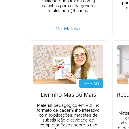
finalidade dos textos com 3
par
cartinhas para cada gênero
d
totalizando 36 cartas.
Ver Material
R$6,00
Livrinho Mas ou Mais
Recu
Material pedagógico em PDF no
formato de caderninho interativo
Mate
com explicações, macetes de
ex
substituição e atividade de
ativ
completar frases sobre o uso
gabar