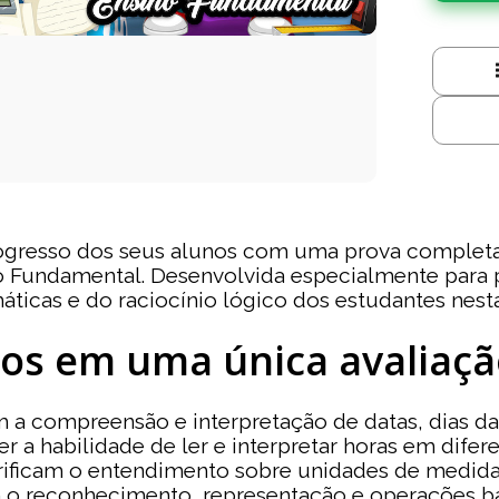
progresso dos seus alunos com uma prova complet
 Fundamental. Desenvolvida especialmente para p
áticas e do raciocínio lógico dos estudantes nest
s em uma única avaliaçã
 a compreensão e interpretação de datas, dias d
r a habilidade de ler e interpretar horas em difer
rificam o entendimento sobre unidades de medid
o reconhecimento, representação e operações bá