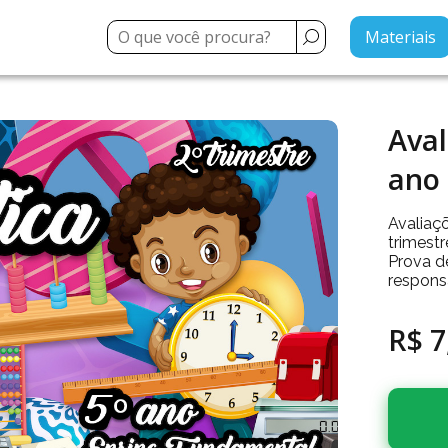
Materiais
Aval
ano 
Avaliaç
trimest
Prova de
respons
R$ 7