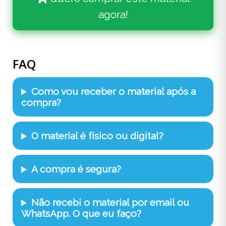
agora!
FAQ
Como vou receber o material após a
compra?
O material é físico ou digital?
A compra é segura?
Não recebi o material por email ou
WhatsApp. O que eu faço?