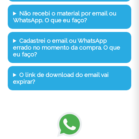
Não recebi o material por email ou
WhatsApp. O que eu faço?
Cadastrei o email ou WhatsApp
errado no momento da compra. O que
eu faço?
O link de download do email vai
expirar?