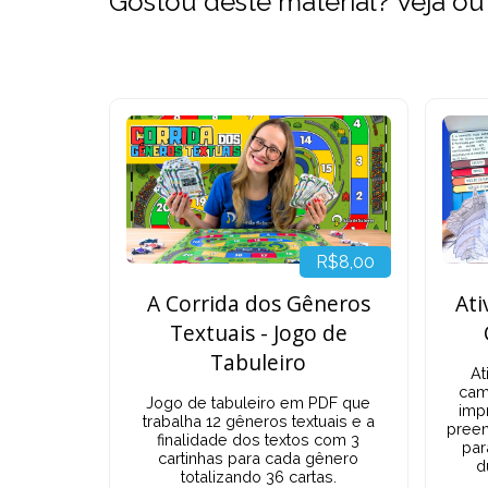
Gostou deste material? Veja ou
R$8,00
A Corrida dos Gêneros
Ati
Textuais - Jogo de
Tabuleiro
At
cam
Jogo de tabuleiro em PDF que
imp
trabalha 12 gêneros textuais e a
preen
finalidade dos textos com 3
par
cartinhas para cada gênero
d
totalizando 36 cartas.