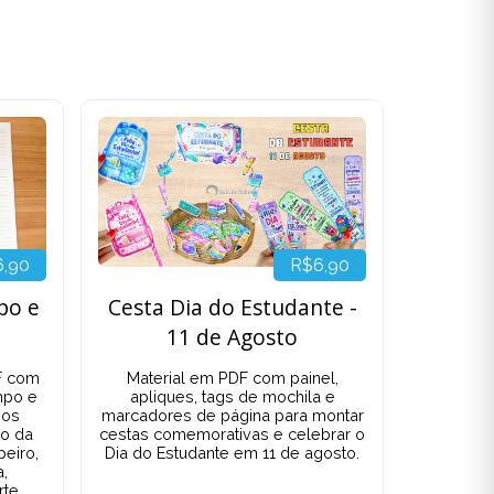
6,90
R$6,90
po e
Cesta Dia do Estudante -
11 de Agosto
F com
Material em PDF com painel,
mpo e
apliques, tags de mochila e
pos
marcadores de página para montar
io da
cestas comemorativas e celebrar o
peiro,
Dia do Estudante em 11 de agosto.
a,
rte,