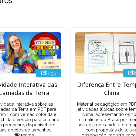
tros:
R$
R$7,90
Diferença Entre Tem
vidade Interativa das
Clima
Camadas da Terra
Material pedagógico em PD
ividade interativa sobre as
atividades lúdicas sobre te
adas da Terra em PDF para
clima, apresentando os ti
rimir, com versão colorida e
climáticos do Brasil por me
chida e versão para colorir e
analogia do cabide e do rou
a preencher, disponível em
com propostas de leitur
uas opções de tamanhos
observação, registro, reco
diferentes.