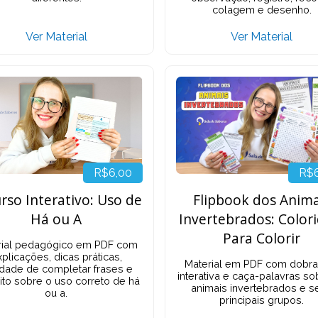
colagem e desenho.
Ver Material
Ver Material
R$6,00
R$
rso Interativo: Uso de
Flipbook dos Anima
Há ou A
Invertebrados: Color
Para Colorir
rial pedagógico em PDF com
plicações, dicas práticas,
Material em PDF com dobra
idade de completar frases e
interativa e caça-palavras so
ito sobre o uso correto de há
animais invertebrados e s
ou a.
principais grupos.