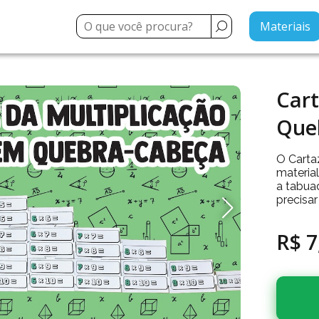
Materiais
Cart
Que
O Carta
materia
a tabuad
precisa
R$ 7