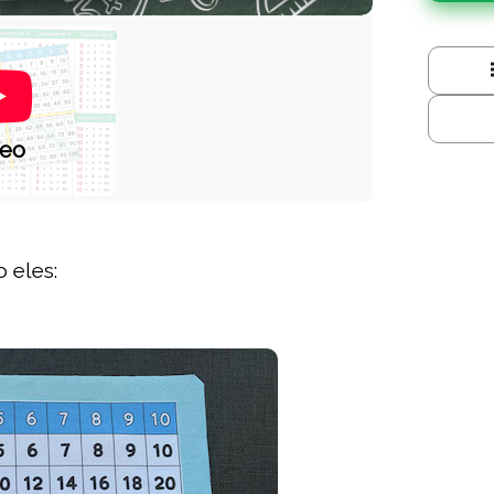
deo
 eles: