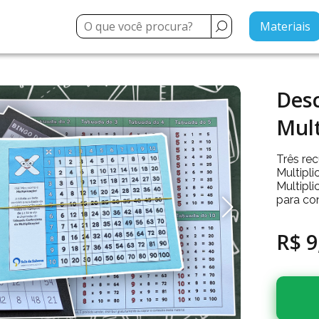
Materiais
Des
Mult
Três re
Multipl
Multipl
para co
R$ 9