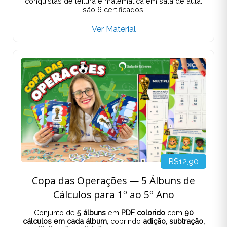
conquistas de leitura e matemática em sala de aula:
são 6 certificados.
Ver Material
R$12,90
Copa das Operações — 5 Álbuns de
Cálculos para 1º ao 5º Ano
Conjunto de
5 álbuns
em
PDF colorido
com
90
cálculos em cada álbum
, cobrindo
adição, subtração,