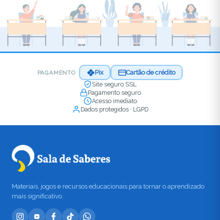
Pix
Cartão de crédito
PAGAMENTO
Site seguro SSL
Pagamento seguro
Acesso imediato
Dados protegidos · LGPD
Materiais, jogos e recursos educacionais para tornar o aprendizado
mais significativo.