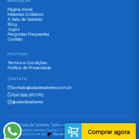
NAVEGAÇÃO
Página Inicial
Materiais Didáticos
A Sala de Saberes
Blog
Jogos
Perguntas Frequentes
Contato
POLÍTICAS
Termos e Condições
Política de Privacidade
CONTATO
contato@saladesaberes.com.br
(54) 999.587.285
@saladesaberes
© 2026 Sala de Saberes. Todos os direitos reservados.
Sala de Saberes Vendas Digitais LTDA. CNPJ 65.262.328/0001-21 ·
Comprar agora
Desenvolvido com ♥ por
ilha.dev
·
Vectors by Freepik