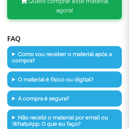
Quero comprar este material
agora!
FAQ
Como vou receber o material após a
compra?
O material é físico ou digital?
A compra é segura?
Não recebi o material por email ou
WhatsApp. O que eu faço?