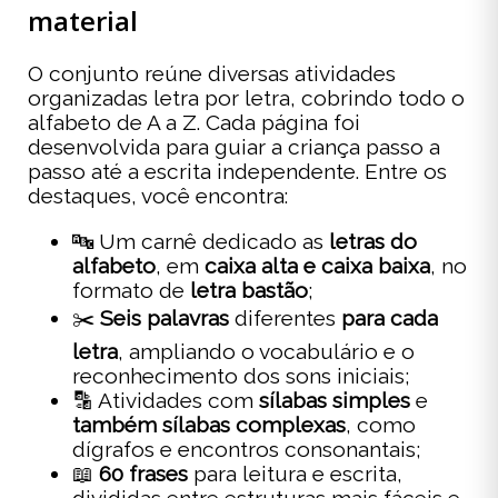
material
O conjunto reúne diversas atividades
organizadas letra por letra, cobrindo todo o
alfabeto de A a Z. Cada página foi
desenvolvida para guiar a criança passo a
passo até a escrita independente. Entre os
destaques, você encontra:
🔤 Um carnê dedicado as
letras do
alfabeto
, em
caixa alta e caixa baixa
, no
formato de
letra bastão
;
✂️
Seis palavras
diferentes
para cada
letra
, ampliando o vocabulário e o
reconhecimento dos sons iniciais;
🔡 Atividades com
sílabas simples
e
também sílabas complexas
, como
dígrafos e encontros consonantais;
📖
60 frases
para leitura e escrita,
divididas entre estruturas mais fáceis e