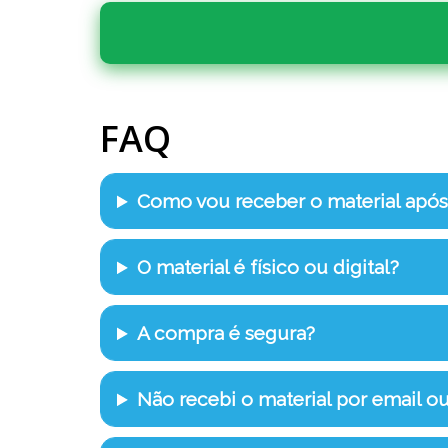
FAQ
Como vou receber o material apó
O material é físico ou digital?
A compra é segura?
Não recebi o material por email o