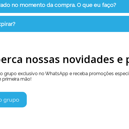
rrado no momento da compra. O que eu faço?
pirar?
erca nossas novidades e
so grupo exclusivo no WhatsApp e receba promoções especia
 primeira mão!
no grupo