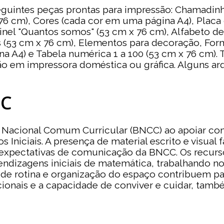
eguintes peças prontas para impressão: Chamadinha
6 cm), Cores (cada cor em uma página A4), Placa d
Painel "Quantos somos" (53 cm x 76 cm), Alfabeto de
 (53 cm x 76 cm), Elementos para decoração, Fo
a A4) e Tabela numérica 1 a 100 (53 cm x 76 cm). 
o em impressora doméstica ou gráfica. Alguns arqu
CC
 Nacional Comum Curricular (BNCC) ao apoiar com
os Iniciais. A presença de material escrito e visua
 expectativas de comunicação da BNCC. Os recurso
endizagens iniciais de matemática, trabalhando 
 de rotina e organização do espaço contribuem pa
nais e a capacidade de conviver e cuidar, tamb