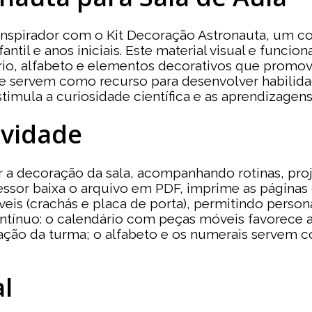
nspirador com o Kit Decoração Astronauta, um c
ntil e anos iniciais. Este material visual e funci
dário, alfabeto e elementos decorativos que prom
e e servem como recurso para desenvolver habilid
timula a curiosidade científica e as aprendizagen
ividade
a decoração da sala, acompanhando rotinas, proje
fessor baixa o arquivo em PDF, imprime as página
táveis (crachás e placa de porta), permitindo pers
tínuo: o calendário com peças móveis favorece a r
ação da turma; o alfabeto e os numerais servem c
l