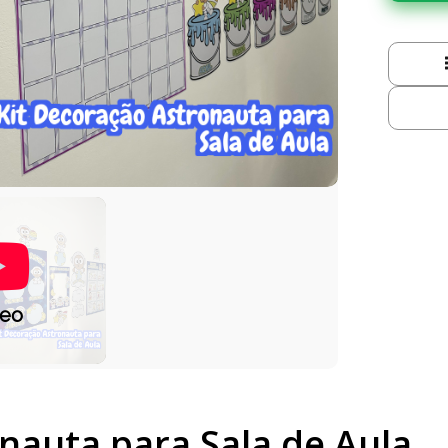
deo
nauta para Sala de Aula