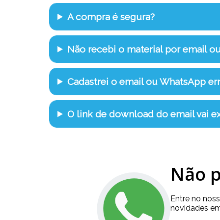
A compra é segura?
Não recebi o material por email o
Cadastrei o email ou WhatsApp e
O link de download do email vai ex
Não p
Entre no nos
novidades em