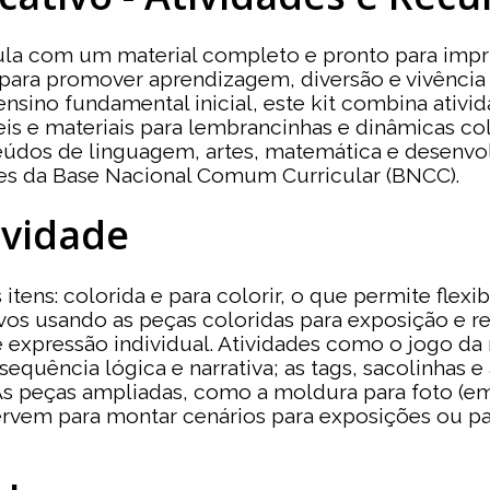
ula com um material completo e pronto para imprim
ara promover aprendizagem, diversão e vivência 
ensino fundamental inicial, este kit combina ativi
eis e materiais para lembrancinhas e dinâmicas co
nteúdos de linguagem, artes, matemática e desenv
zes da Base Nacional Comum Curricular (BNCC).
ividade
itens: colorida e para colorir, o que permite flex
 usando as peças coloridas para exposição e ref
 expressão individual. Atividades como o jogo d
equência lógica e narrativa; as tags, sacolinhas e
 peças ampliadas, como a moldura para foto (em 4
ervem para montar cenários para exposições ou p