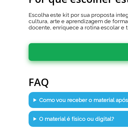
Escolha este kit por sua proposta inte
cultura, arte e aprendizagem de forma
docente, enriquece a rotina escolar e
FAQ
Como vou receber o material apó
O material é físico ou digital?