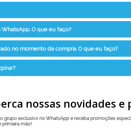
u WhatsApp. O que eu faço?
rrado no momento da compra. O que eu faço?
pirar?
erca nossas novidades e
so grupo exclusivo no WhatsApp e receba promoções especia
 primeira mão!