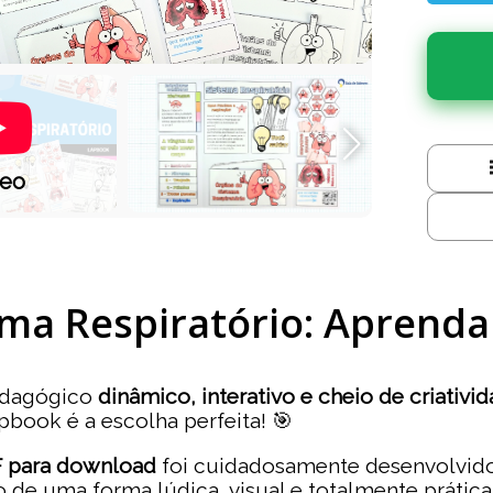
deo
ma Respiratório: Aprenda
edagógico
dinâmico, interativo e cheio de criativi
pbook é a escolha perfeita! 🎯
 para download
foi cuidadosamente desenvolvido 
 de uma forma lúdica, visual e totalmente prática