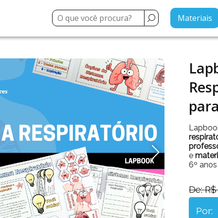
Materiais
Lap
Resp
para
Lapbook
respira
professo
e
materi
6º anos
De: R$
Por: