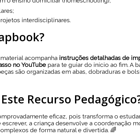
am o ensino domiciliar (homeschooling);
lares;
jetos interdisciplinares.
Lapbook?
 material acompanha
instruções detalhadas de im
passo no YouTube
para te guiar do início ao fim. 
s peças são organizadas em abas, dobraduras e bo
 Este Recurso Pedagógico
omprovadamente eficaz, pois transforma o estud
ar e escrever, a criança desenvolve a coordenação 
omplexos de forma natural e divertida. 🌈