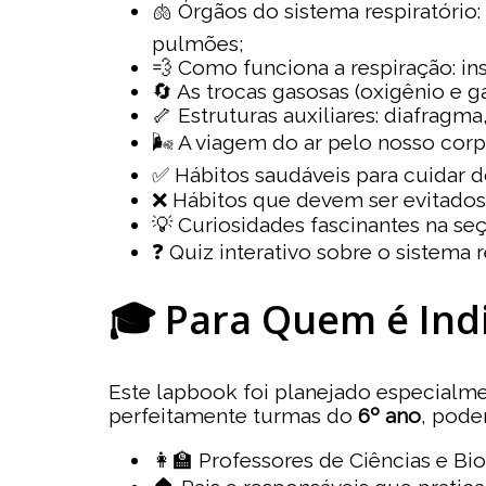
🫁 Órgãos do sistema respiratório:
pulmões;
💨 Como funciona a respiração: in
🔄 As trocas gasosas (oxigênio e g
🦴 Estruturas auxiliares: diafragma
🌬️ A viagem do ar pelo nosso corp
✅ Hábitos saudáveis para cuidar 
❌ Hábitos que devem ser evitados
💡 Curiosidades fascinantes na seç
❓ Quiz interativo sobre o sistema r
🎓 Para Quem é Ind
Este lapbook foi planejado especialm
perfeitamente turmas do
6º ano
, pode
👩‍🏫 Professores de Ciências e Bio