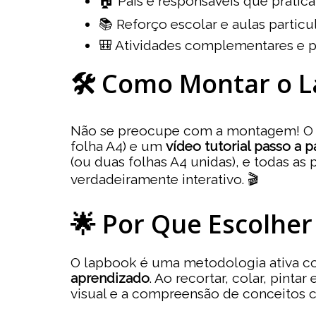
🏠 Pais e responsáveis que pratic
📚 Reforço escolar e aulas particu
🎒 Atividades complementares e pro
🛠️ Como Montar o 
Não se preocupe com a montagem! O
folha A4) e um
vídeo tutorial passo a 
(ou duas folhas A4 unidas), e todas a
verdadeiramente interativo. 🎬
🌟 Por Que Escolher
O lapbook é uma metodologia ativa c
aprendizado
. Ao recortar, colar, pint
visual e a compreensão de conceitos c