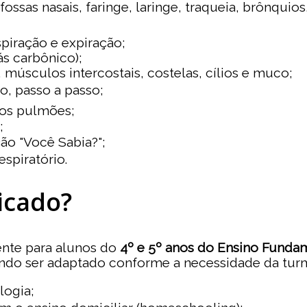
 fossas nasais, faringe, laringe, traqueia, brônqui
spiração e expiração;
ás carbônico);
, músculos intercostais, costelas, cílios e muco;
o, passo a passo;
dos pulmões;
;
ão "Você Sabia?";
espiratório.
icado?
ente para alunos do
4º e 5º anos do Ensino Funda
ndo ser adaptado conforme a necessidade da turm
logia;