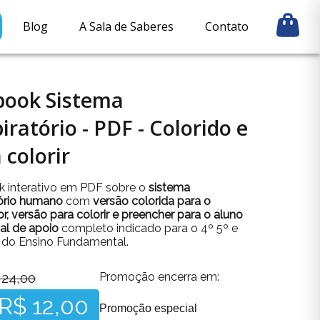
Blog
A Sala de Saberes
Contato
book Sistema
iratório - PDF - Colorido e
 colorir
 interativo em PDF sobre o
sistema
tório humano
com
versão colorida para o
r,
versão para colorir e preencher para o aluno
al de apoio
completo indicado para o 4º 5º e
 do Ensino Fundamental.
 24,00
Promoção encerra em:
R$ 12,00
Promoção especial