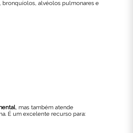
os, bronquíolos, alvéolos pulmonares e
mental
, mas também atende
a. É um excelente recurso para: