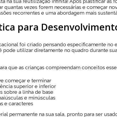
 na sua reutilização infinita! Após plastificar as
r quantas vezes forem necessárias e começar nov
ões recorrentes e uma abordagem mais sustentáve
ica para Desenvolvimento
ional foi criado pensando especificamente no ensi
ê pode utilizar diretamente no quadro durante su
para que as crianças compreendam conceitos essen
ve começar e terminar
rência superior e inferior
 sobre a linha de base
maiúsculas e minúsculas
s e caracteres
rial permanente na sua sala, pronto para ser usa