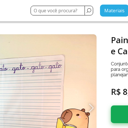
Materiais
Pain
e Ca
Conjunto
para org
planeja
R$ 8