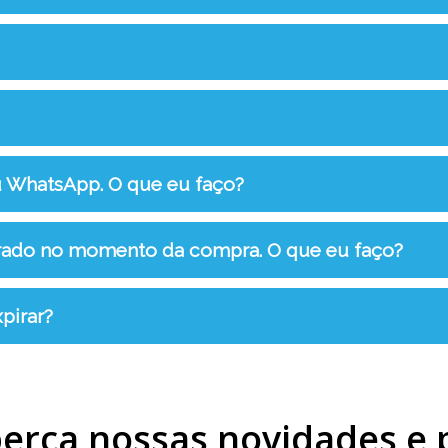
u WhatsApp. O que eu faço?
rrado no momento da compra. O que eu faço?
pirar?
erca nossas novidades e