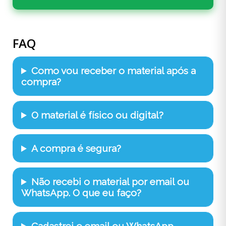
FAQ
Como vou receber o material após a
compra?
O material é físico ou digital?
A compra é segura?
Não recebi o material por email ou
WhatsApp. O que eu faço?
Cadastrei o email ou WhatsApp