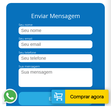
Enviar Mensagem
Seu nome
Seu email
Seu telefone
Sua mensagem
Comprar agora
Enviar