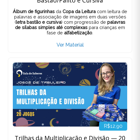
Bastão/Palito e Cursiva
Álbum de figurinhas
da
Copa da Leitura
com leitura de
palavras e associação de imagens em duas versões
(
letra bastão e cursiva
) com progressão de
palavras
de sílabas simples até complexas
para crianças em
fase de
alfabetização
.
Ver Material
R$12,90
Trilhas da Multiplicação e Divisão — 20