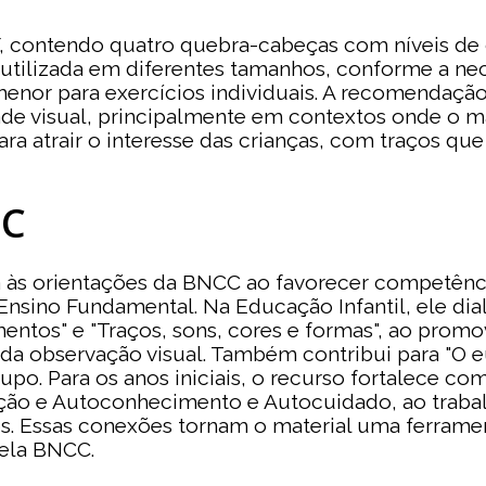
, contendo quatro quebra-cabeças com níveis de 
 utilizada em diferentes tamanhos, conforme a ne
menor para exercícios individuais. A recomendaçã
idade visual, principalmente em contextos onde o m
ara atrair o interesse das crianças, com traços qu
CC
 às orientações da BNCC ao favorecer competência
o Ensino Fundamental. Na Educação Infantil, ele 
ntos" e "Traços, sons, cores e formas", ao promov
a observação visual. Também contribui para "O eu,
rupo. Para os anos iniciais, o recurso fortalece
cação e Autoconhecimento e Autocuidado, ao trabalh
os. Essas conexões tornam o material uma ferrame
ela BNCC.