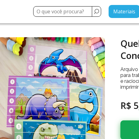
Materiais
Que
Con
Arquivo
para tr
e racioc
imprimir
R$ 5