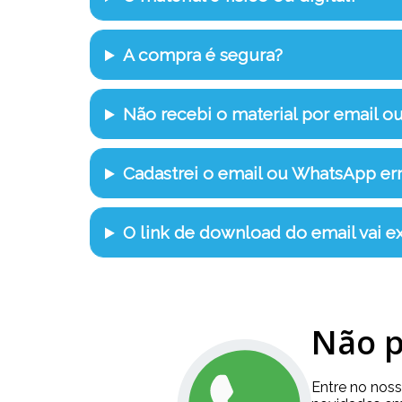
A compra é segura?
Não recebi o material por email o
Cadastrei o email ou WhatsApp e
O link de download do email vai ex
Não p
Entre no nos