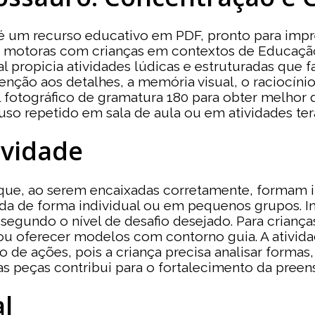
é um recurso educativo em PDF, pronto para impr
es motoras com crianças em contextos de Educaç
al propicia atividades lúdicas e estruturadas qu
tenção aos detalhes, a memória visual, o raciocín
tográfico de gramatura 180 para obter melhor du
uso repetido em sala de aula ou em atividades ter
ividade
ue, ao serem encaixadas corretamente, formam im
cada de forma individual ou em pequenos grupos. I
egundo o nível de desafio desejado. Para crianç
 ou oferecer modelos com contorno guia. A ativi
 de ações, pois a criança precisa analisar formas
 as peças contribui para o fortalecimento da preen
l