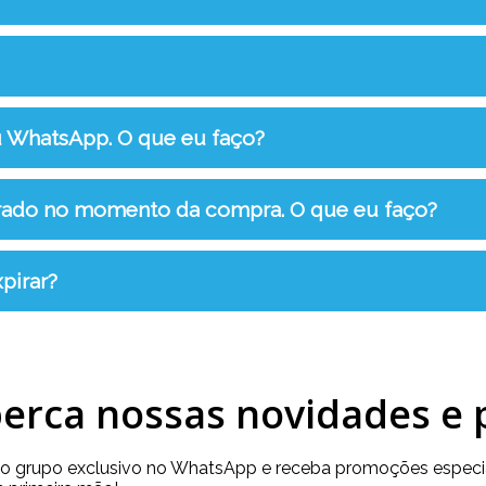
u WhatsApp. O que eu faço?
rrado no momento da compra. O que eu faço?
pirar?
erca nossas novidades e
so grupo exclusivo no WhatsApp e receba promoções especia