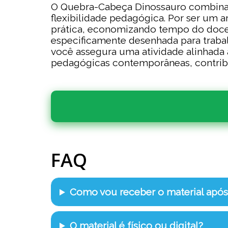
O Quebra-Cabeça Dinossauro combina sim
flexibilidade pedagógica. Por ser um a
prática, economizando tempo do docent
especificamente desenhada para traba
você assegura uma atividade alinhada 
pedagógicas contemporâneas, contribu
FAQ
Como vou receber o material apó
O material é físico ou digital?