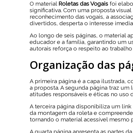
O material
Roletas das Vogais
foi elabo
significativa. Com uma proposta visual
reconhecimento das vogais, a associaç
divertidos, desperta o interesse imedi
Ao longo de seis páginas, o material a
educador e a família, garantindo um us
autorais reforça o respeito ao trabalho
Organização das pá
A primeira página é a capa ilustrada, co
a proposta. A segunda página traz um l
atitudes responsáveis e éticas no uso 
A terceira página disponibiliza um link
da montagem da roleta e compreender m
tornando o material acessível mesmo 
A quarta página apresenta as partes da