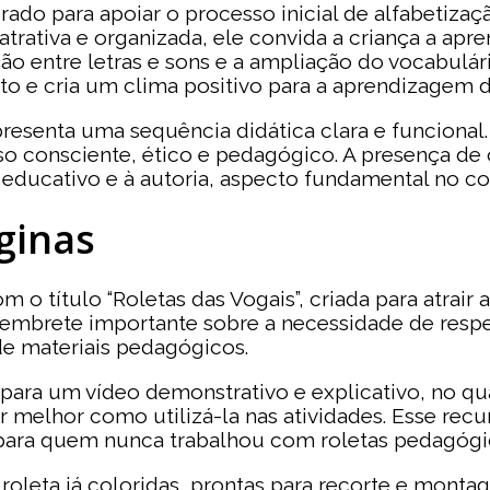
rado para apoiar o processo inicial de alfabetizaçã
 atrativa e organizada, ele convida a criança a ap
ão entre letras e sons e a ampliação do vocabulár
ato e cria um clima positivo para a aprendizagem 
presenta uma sequência didática clara e funcional.
o consciente, ético e pedagógico. A presença de or
 educativo e à autoria, aspecto fundamental no con
ginas
m o título “Roletas das Vogais”, criada para atrair
embrete importante sobre a necessidade de respeit
de materiais pedagógicos.
 para um vídeo demonstrativo e explicativo, no qua
elhor como utilizá-la nas atividades. Esse recurs
para quem nunca trabalhou com roletas pedagógi
 roleta já coloridas, prontas para recorte e mont