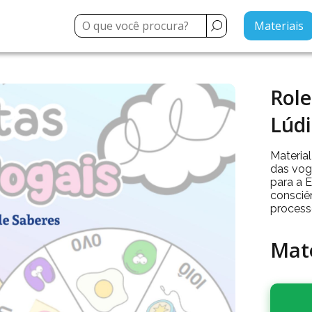
Materiais
Role
Lúdi
Material
das vog
para a E
consciên
process
Mate