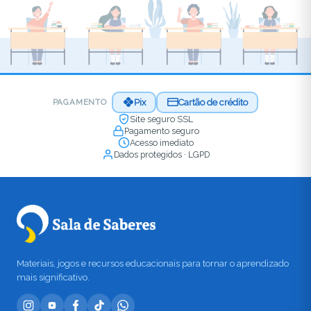
Pix
Cartão de crédito
PAGAMENTO
Site seguro SSL
Pagamento seguro
Acesso imediato
Dados protegidos · LGPD
Materiais, jogos e recursos educacionais para tornar o aprendizado
mais significativo.