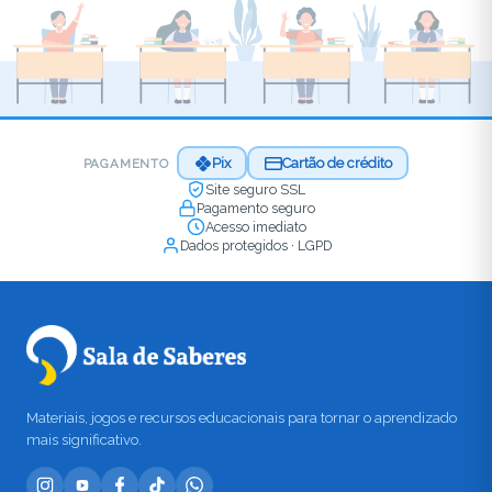
Pix
Cartão de crédito
PAGAMENTO
Site seguro SSL
Pagamento seguro
Acesso imediato
Dados protegidos · LGPD
Materiais, jogos e recursos educacionais para tornar o aprendizado
mais significativo.