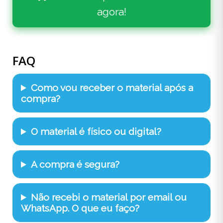
agora!
FAQ
Como vou receber o material após a
compra?
O material é físico ou digital?
A compra é segura?
Não recebi o material por email ou
WhatsApp. O que eu faço?