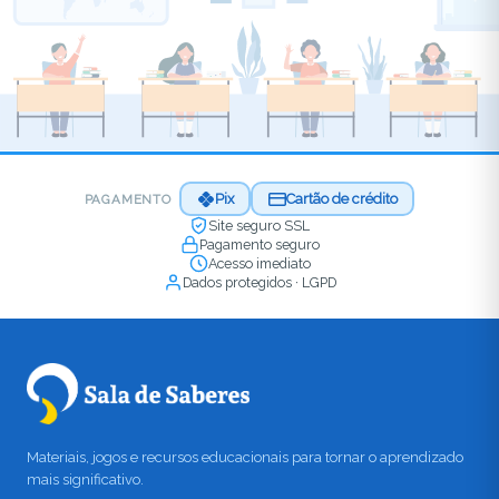
Pix
Cartão de crédito
PAGAMENTO
Site seguro SSL
Pagamento seguro
Acesso imediato
Dados protegidos · LGPD
Materiais, jogos e recursos educacionais para tornar o aprendizado
mais significativo.