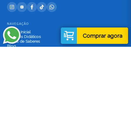
NAVEGAÇÃO
Página Inicial
Comprar agora
Materiais Didáticos
A Sala de Saberes
Blog
Jogos
Perguntas Frequentes
Contato
POLÍTICAS
Termos e Condições
Política de Privacidade
CONTATO
contato@saladesaberes.com.br
(54) 999.587.285
@saladesaberes